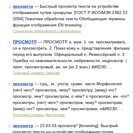
просмотр
— Быстрый просмотр текста на устройстве
3
отображения путем прокрутки. [ГОСТ Р ИСО/МЭК 2382 23
2004] Тематики обработка текста Обобщающие термины
функции отображения EN browsing …
Справочник технического переводчика
ПРОСМОТР
— ПРОСМОТР, а, муж. 1. см. просматривать,
4
ся и просмотреть. 2. Показ кому н. представления, фильма
перед его выпуском. Официальный п. Режиссёрский п. 3.
Ошибка по невнимательности, небрежности, недосмотр. |
прил. просмотровый, ая, ое (ко 2 знач.).&#8230; …
Толковый словарь Ожегова
просмотр
— сущ., м., употр. сравн. часто Морфология:
5
(нет) чего? просмотра, чему? просмотру, (вижу) что?
просмотр, чем? просмотром, о чём? о просмотре; мн. что?
просмотры, (нет) чего? просмотров, чему? просмотрам,
(вижу) что? просмотры, чем? просмотрами, о&#8230; …
Толковый словарь Дмитриева
просмотр
— 23.03.03 просмотр* [browsing]: Быстрый
6
просмотр текста на устройстве отображения путем