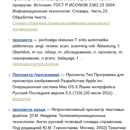
прокрутки. Источник: ГОСТ Р ИСО/МЭК 2382 23 2004:
Информационная технология. Словарь. Часть 23.
Обработка текста …
Словарь-справочник терминов нормативно-технической
документации
просмотр
— peržvalga statusas T sritis automatika
7
atitikmenys: angl. review; scan; scanning vok. Abtastung, f;
Überblick, m rus. обзор, m; обследование, n; просмотр, m;
сканирование, n pranc. balayage, f …
Automatikos terminų žodynas
Просмотр (программа)
— Просмотр Тип Программа для
8
просмотра изображений Разработчик Apple inc.
Операционная система Mac OS X Языки интерфейса
Русский Последняя версия 5.5 (719) (20 июля 2011) …
Википедия
просмотр назад
— Ретроспективный просмотр текстовых
9
файлов. [Л.М. Невдяев. Телекоммуникационные
технологии. Англо русский толковый словарь справочник.
Под редакцией Ю.М. Горностаева. Москва, 2002] Тематики