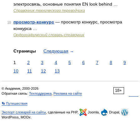
электросвязь, основные понятия EN look behind …
Справочник технического переводчика
просмотр-конкурс
— просмотр конкурс, просмотра
10
конкурса …
Орфографический словарь-справочник
Страницы
Следующая
→
1
2
3
4
5
6
7
8
9
10
11
12
13
© Академик, 2000-2026
18+
Обратная связь:
Техподдержка
,
Реклама на сайте
👣 Путешествия
Экспорт словарей на сайты
, сделанные на PHP,
Joomla,
Drupal,
WordPress, MODx.